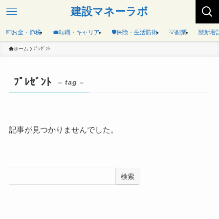
建設マネーラボ
💴お金・節税
💼転職・キャリア
🛡️保険・生活防衛
💡副業
🆕新着
ホーム
ﾌﾟﾚｾﾞﾝﾄ
ﾌﾟﾚｾﾞﾝﾄ
– tag –
記事が見つかりませんでした。
検索